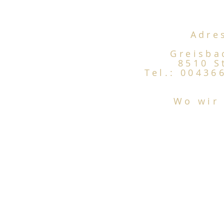
Adre
Greisb
8510 S
Tel.: 00436
Wo wir