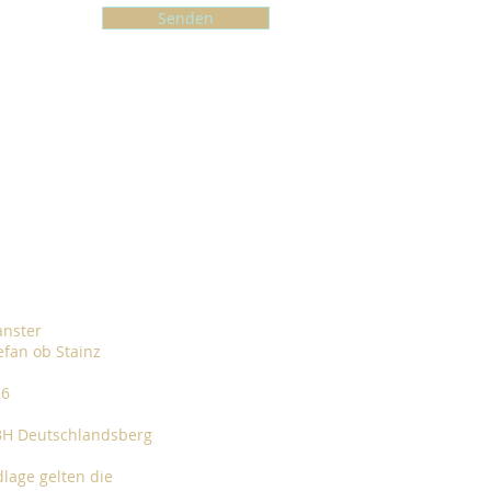
Senden
anster
 ob Stainz
26
BH Deutschlandsberg
dlage gelten die