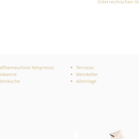
Österreichischen H
affeemaschine Nespresso
Terrasse
eekanne
Weinkeller
leinküche
Alleinlage