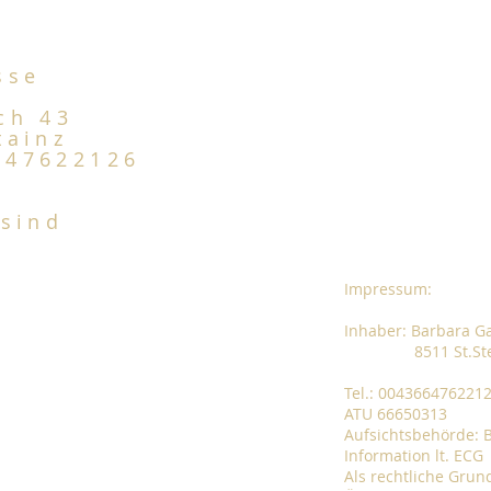
sse
ach 43
tainz
647622126
 sind
Impressum:
Inhaber: Barbara G
8511 St.Stefan
Tel.: 004366476221
ATU 66650313
Aufsichtsbehörde: 
Information lt. ECG
Als rechtliche Grun