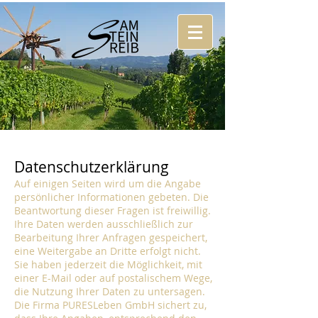
Datenschutzerklärung
Auf einigen Seiten wird um die Angabe
persönlicher Informationen gebeten. Die
Beantwortung dieser Fragen ist freiwillig.
Ihre Daten werden ausschließlich zur
Bearbeitung Ihrer Anfragen gespeichert,
eine Weitergabe an Dritte erfolgt nicht.
Sie haben jederzeit die Möglichkeit, mit
einer E-Mail oder auf postalischem Wege,
die Nutzung Ihrer Daten zu untersagen.
Die Firma PURESLeben GmbH sichert zu,